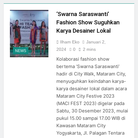
Rangkaian Event Seru Di
Jogja City Mall Sepanjang
Agustus 2026 Dengan Tema
‘Swarna Saraswanti’
Agustus 3, 2026
Nation Heritage
Plaza Ambarrukmo Rayakan
Fashion Show Suguhkan
HUT KE-81 RI
Karya Desainer Lokal
Melalui “INDEPENDENCE
Agustus 3, 2026
SPIRIT”, Hadirkan Promo
Ilham Eko
Januari 2,
Hingga 80% Dan Rangkaian
2024
0
2 mins
Event Spesial
NEWS
Kolaborasi fashion show
bertema ‘Swarna Saraswanti’
hadir di City Walk, Mataram City,
menyuguhkan keindahan karya-
karya desainer lokal dalam acara
Mataram City Festive 2023
(MACI FEST 2023) digelar pada
Sabtu, 30 Desember 2023, mulai
pukul 15.00 sampai 17.00 WIB di
Kawasan Mataram City
Yogyakarta, Jl. Palagan Tentara